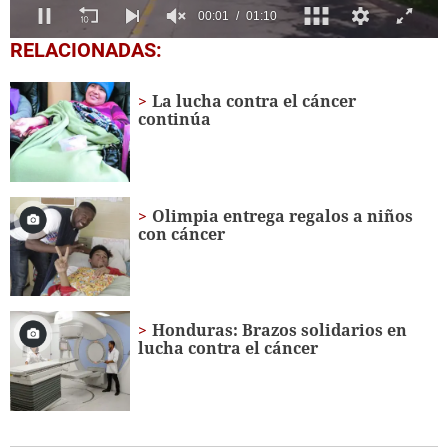
0
RELACIONADAS:
seconds
of
1
La lucha contra el cáncer
minute,
continúa
10
seconds
Olimpia entrega regalos a niños
con cáncer
Honduras: Brazos solidarios en
lucha contra el cáncer