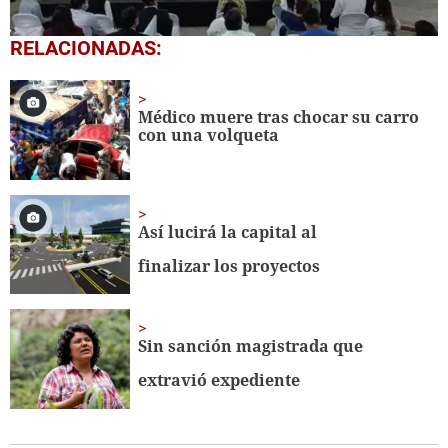
0
RELACIONADAS:
seconds
of
1
minute,
Médico muere tras chocar su carro
58
con una volqueta
seconds
Así lucirá la capital al
finalizar los proyectos
Sin sanción magistrada que
extravió expediente