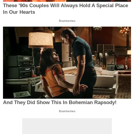
These '90s Couples Will Always Hold A Special Place
In Our Hearts
Brainberries
And They Did Show This In Bohemian Rapsody!
Brainberries