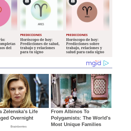
PREDICCIONES
PREDICCIONES
io:
Horóscopo de hoy:
Horóscopo de hoy:
completas
Predicciones de salud,
Predicciones sobre
nos del
trabajo y relaciones
trabajo, relaciones y
para tu signo
salud para cada signo
a Zelenska's Life
From Albinos To
ged Overnight
Polygamists: The World's
Most Unique Families
Brainberries