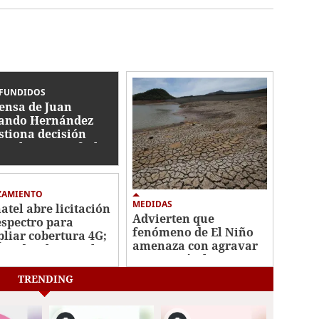
FUNDIDOS
ensa de Juan
ando Hernández
stiona decisión
icial y espera fecha
a audiencia
ZAMIENTO
MEDIDAS
atel abre licitación
Advierten que
espectro para
fenómeno de El Niño
liar cobertura 4G;
amenaza con agravar
vio despliegue al
crisis agrícola y
energética
TRENDING