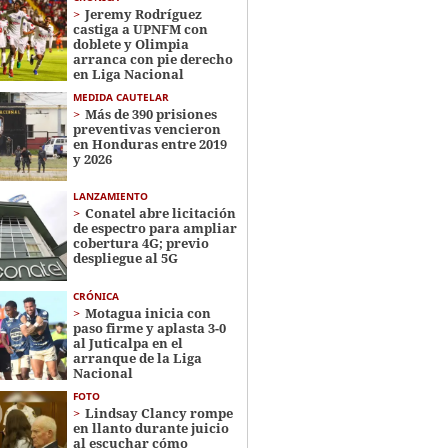
Jeremy Rodríguez
castiga a UPNFM con
doblete y Olimpia
arranca con pie derecho
en Liga Nacional
MEDIDA CAUTELAR
Más de 390 prisiones
preventivas vencieron
en Honduras entre 2019
y 2026
LANZAMIENTO
Conatel abre licitación
de espectro para ampliar
cobertura 4G; previo
despliegue al 5G
CRÓNICA
Motagua inicia con
paso firme y aplasta 3-0
al Juticalpa en el
arranque de la Liga
Nacional
FOTO
Lindsay Clancy rompe
en llanto durante juicio
al escuchar cómo