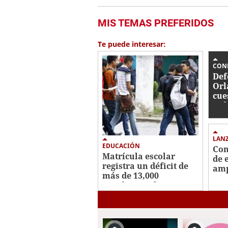
MIS TEMAS PREFERIDOS
Te puede interesar:
CON
Def
Orl
cue
jud
par
LAN
EDUCACIÓN
Con
Matrícula escolar
de 
registra un déficit de
amp
más de 13,000
pre
estudiantes frente a
5G
2025