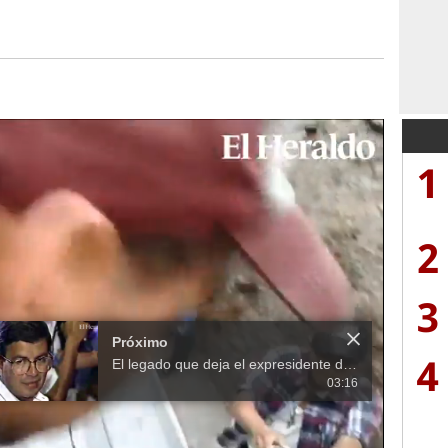
1
2
3
Próximo
4
El legado que deja el expresidente de Honduras, Rafael Leonardo Callejas
03:16