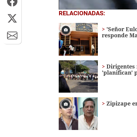
0
RELACIONADAS:
seconds
of
13
'Señor Eulo
seconds
Volume
responde Ma
0%
Dirigentes
'planifican' 
Zipizape e