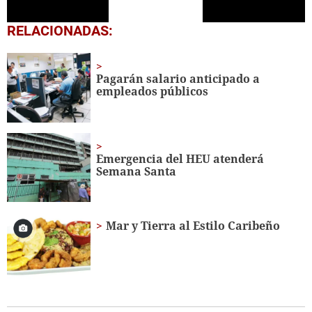
0
RELACIONADAS:
seconds
of
1
minute,
Pagarán salario anticipado a
51
empleados públicos
seconds
Emergencia del HEU atenderá
Semana Santa
Mar y Tierra al Estilo Caribeño