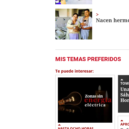
Nacen hermos
MIS TEMAS PREFERIDOS
Te puede interesar:
TOM
Una
Sáh
Hon
con
mod
par
APR
HASTA OCHO HORAS...