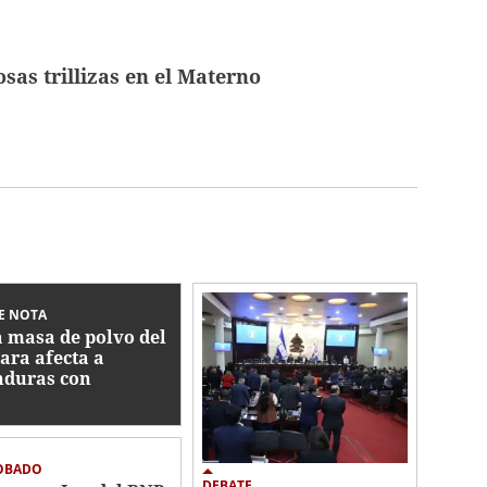
as trillizas en el Materno
E NOTA
 masa de polvo del
ara afecta a
duras con
centraciones
eradas de
tículas
OBADO
DEBATE