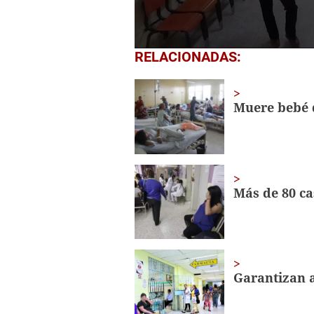
0
RELACIONADAS:
seconds
of
1
minute,
Muere bebé 
32
seconds
Volume
0%
Más de 80 ca
Garantizan a