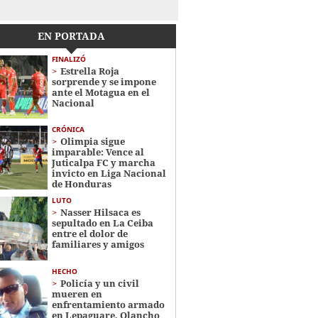
EN PORTADA
FINALIZÓ
Estrella Roja
sorprende y se impone
ante el Motagua en el
Nacional
CRÓNICA
Olimpia sigue
imparable: Vence al
Juticalpa FC y marcha
invicto en Liga Nacional
de Honduras
LUTO
Nasser Hilsaca es
sepultado en La Ceiba
entre el dolor de
familiares y amigos
HECHO
Policía y un civil
mueren en
enfrentamiento armado
en Lepaguare, Olancho