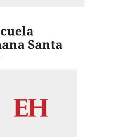
scuela
mana Santa
as