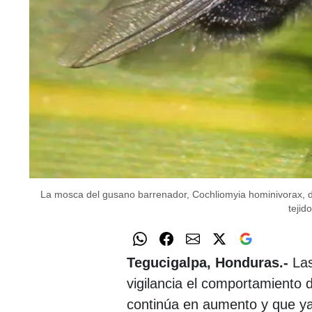
La mosca del gusano barrenador, Cochliomyia hominivorax, deja
tejido
Tegucigalpa, Honduras.-
Las
vigilancia el comportamiento 
continúa en aumento y que ya