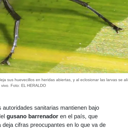
 sus huevecillos en heridas abiertas, y al eclosionar las larvas se al
 vivo.
Foto: EL HERALDO
 autoridades sanitarias mantienen bajo
del
gusano barrenador
en el país, que
 deja cifras preocupantes en lo que va de