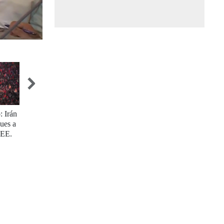
: Irán
EEUU: Donald Trump abandona acuer
Ciudadano
ues a
 EE.