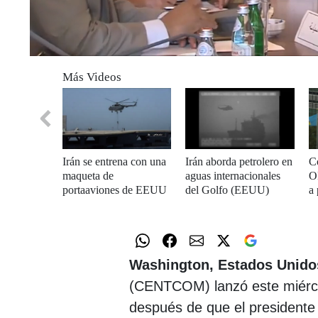
0
of
Más Videos
1
minute,
33
seconds
Volume
0%
Irán se entrena con una
Irán aborda petrolero en
C
maqueta de
aguas internacionales
O
portaaviones de EEUU
del Golfo (EEUU)
a 
en aguas del Golfo
e
Washington, Estados Unido
(CENTCOM) lanzó este miér
después de que el president