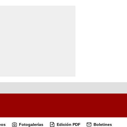
eos
Fotogalerías
Edición PDF
Boletines