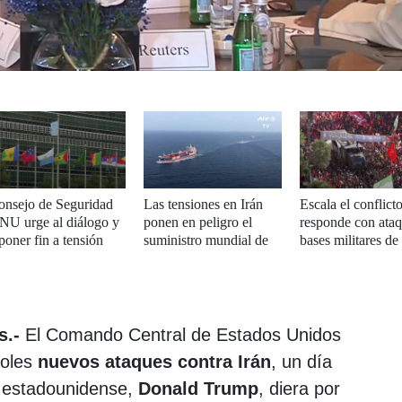
onsejo de Seguridad
Las tensiones en Irán
Escala el conflicto
NU urge al diálogo y
ponen en peligro el
responde con ataq
poner fin a tensión
suministro mundial de
bases militares de
ntre Irán y EEUU
petróleo
UU. en el Golfo
s.-
El Comando Central de Estados Unidos
coles
nuevos ataques contra Irán
, un día
e estadounidense,
Donald Trump
, diera por