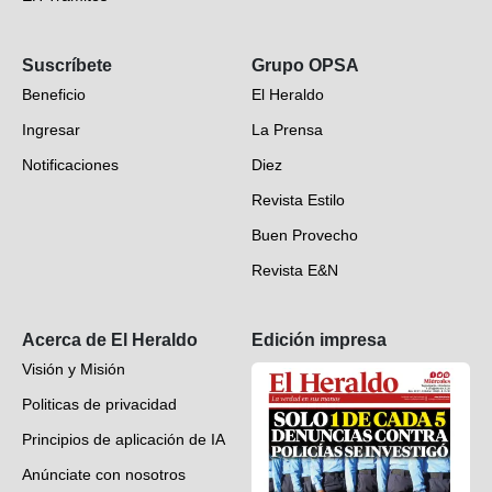
Opinión
Suscríbete
Grupo OPSA
EH Verifica
Beneficio
El Heraldo
Fotogalerías
Ingresar
La Prensa
Deportes
Notificaciones
Diez
Videos
Revista Estilo
Hondureños en el mundo
Buen Provecho
Revista E&N
Suscripción
Acerca de El Heraldo
Edición impresa
Visión y Misión
Politicas de privacidad
Principios de aplicación de IA
Anúnciate con nosotros