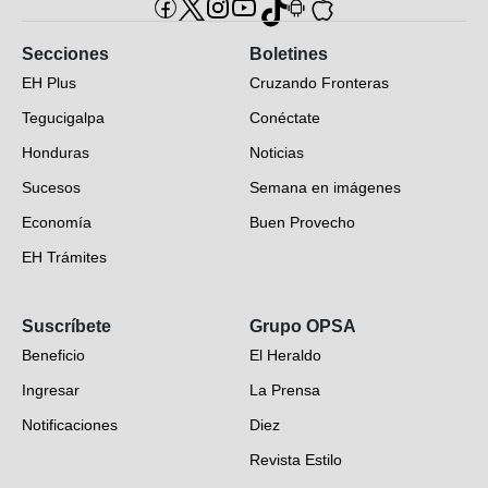
Secciones
Boletines
EH Plus
Cruzando Fronteras
Tegucigalpa
Conéctate
Honduras
Noticias
Sucesos
Semana en imágenes
Economía
Buen Provecho
EH Trámites
Opinión
Suscríbete
Grupo OPSA
EH Verifica
Beneficio
El Heraldo
Fotogalerías
Ingresar
La Prensa
Deportes
Notificaciones
Diez
Videos
Revista Estilo
Hondureños en el mundo