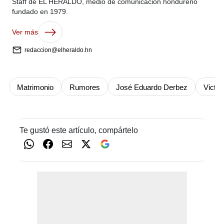
Staff de EL HERALDO, medio de comunicación hondureño
fundado en 1979.
Ver más
redaccion@elheraldo.hn
Matrimonio
Rumores
José Eduardo Derbez
Victor
Te gustó este artículo, compártelo