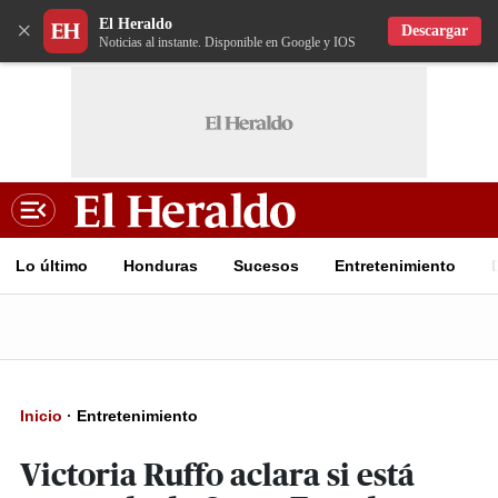
El Heraldo
×
Descargar
Noticias al instante. Disponible en Google y IOS
Lo último
Honduras
Sucesos
Entretenimiento
Inicio
·
Entretenimiento
Victoria Ruffo aclara si está