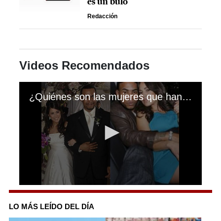
es un bulo
Redacción
Videos Recomendados
¿Quiénes son las mujeres que han pasado por la vida de Don Omar?
0
seconds
of
LO MÁS LEÍDO DEL DÍA
3
minutes,