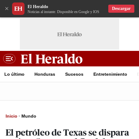
El Heraldo
×
Descargar
Noticias al instante. Disponible en Google y IOS
Lo último
Honduras
Sucesos
Entretenimiento
Inicio
·
Mundo
El petróleo de Texas se dispara