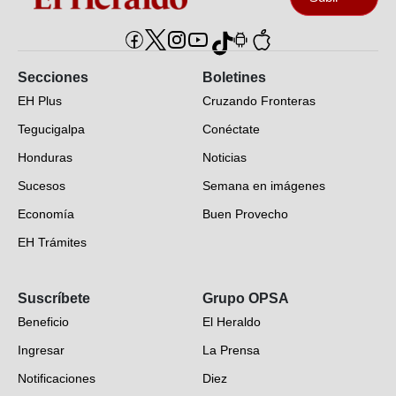
Secciones
Boletines
EH Plus
Cruzando Fronteras
Tegucigalpa
Conéctate
Honduras
Noticias
Sucesos
Semana en imágenes
Economía
Buen Provecho
EH Trámites
Opinión
Suscríbete
Grupo OPSA
EH Verifica
Beneficio
El Heraldo
Fotogalerías
Ingresar
La Prensa
Deportes
Notificaciones
Diez
Videos