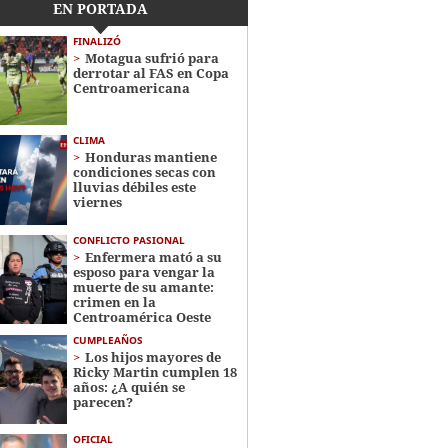
EN PORTADA
FINALIZÓ
Motagua sufrió para
derrotar al FAS en Copa
Centroamericana
CLIMA
Honduras mantiene
condiciones secas con
lluvias débiles este
viernes
CONFLICTO PASIONAL
Enfermera mató a su
esposo para vengar la
muerte de su amante:
crimen en la
Centroamérica Oeste
CUMPLEAÑOS
Los hijos mayores de
Ricky Martin cumplen 18
años: ¿A quién se
parecen?
OFICIAL