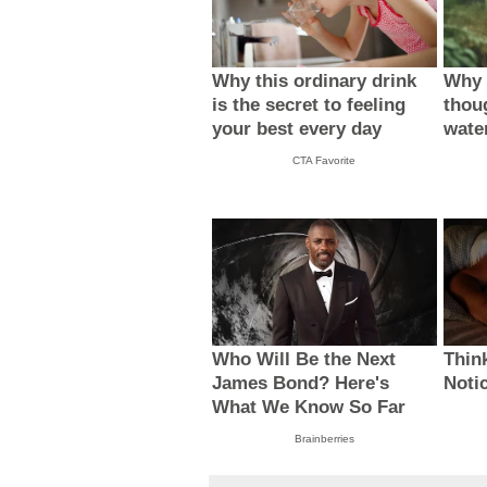
Why this ordinary drink
Why 
is the secret to feeling
thou
your best every day
wate
CTA Favorite
Who Will Be the Next
Thin
James Bond? Here's
Noti
What We Know So Far
Brainberries