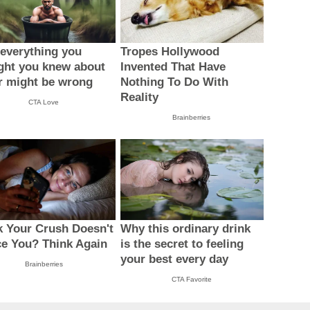
everything you
Tropes Hollywood
ght you knew about
Invented That Have
r might be wrong
Nothing To Do With
Reality
CTA Love
Brainberries
k Your Crush Doesn't
Why this ordinary drink
ce You? Think Again
is the secret to feeling
your best every day
Brainberries
CTA Favorite