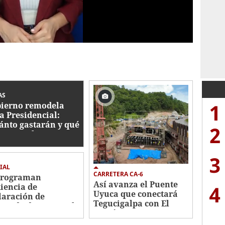
AS
1
ierno remodela
a Presidencial:
ánto gastarán y qué
2
bajos se hacen?
3
IAL
CARRETERA CA-6
programan
Así avanza el Puente
4
iencia de
Uyuca que conectará
laración de
Tegucigalpa con El
utado de Roosevelt
Paraíso
nández