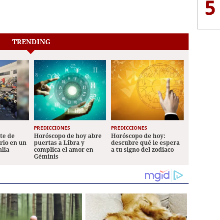
5
TRENDING
PREDICCIONES
PREDICCIONES
ete de
Horóscopo de hoy abre
Horóscopo de hoy:
ario en un
puertas a Libra y
descubre qué le espera
alia
complica el amor en
a tu signo del zodiaco
Géminis