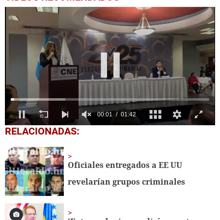
0
RELACIONADAS:
seconds
of
1
minute,
Oficiales entregados a EE UU
42
seconds
revelarían grupos criminales