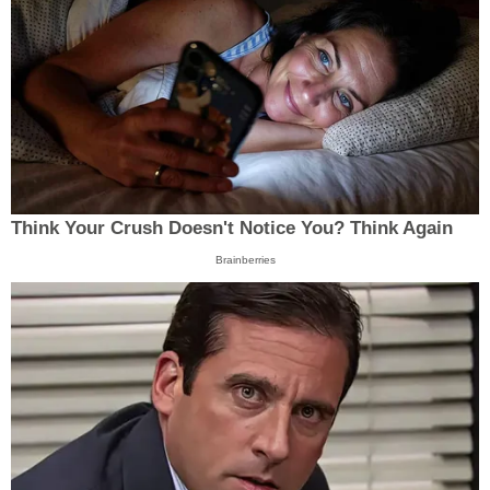
Think Your Crush Doesn't Notice You? Think Again
Brainberries