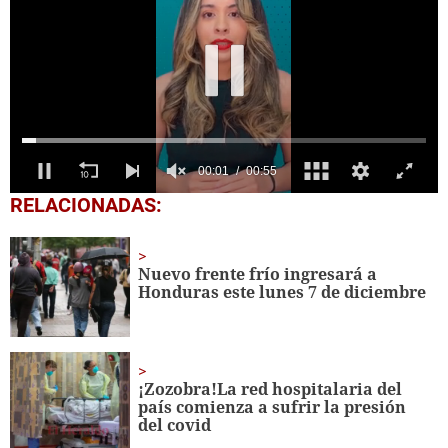
0
RELACIONADAS:
seconds
of
55
seconds
Nuevo frente frío ingresará a
Honduras este lunes 7 de diciembre
¡Zozobra!La red hospitalaria del
país comienza a sufrir la presión
del covid