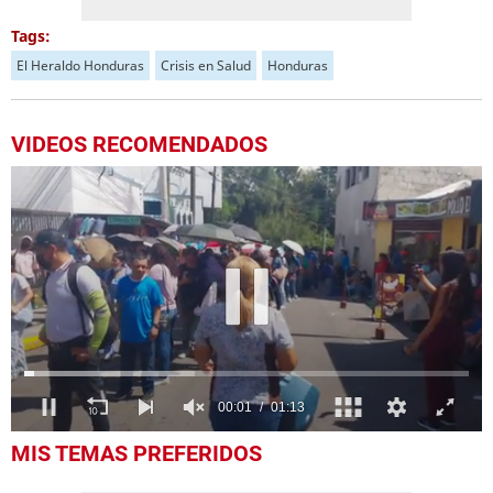
Tags:
El Heraldo Honduras
Crisis en Salud
Honduras
VIDEOS RECOMENDADOS
0
MIS TEMAS PREFERIDOS
of
1
minute,