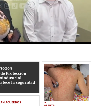
TECCIÓN
 de Protección
oindustrial
talece la seguridad
ídica ante
asiones en el sector
mero
CAN ACUERDOS
ALERTA