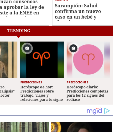
nzan consensos
Sarampión: Salud
a aprobar la ley de
confirma un nuevo
cate a la ENEE en
caso en un bebé y
 próximas dos
eleva los contagios a
manas
13
TRENDING
PREDICCIONES
PREDICCIONES
tro
Horóscopo de hoy:
Horóscopo diario:
calipsis"
Predicciones sobre
Predicciones completas
doctor
trabajo, viajes y
para los 12 signos del
relaciones para tu signo
zodiaco