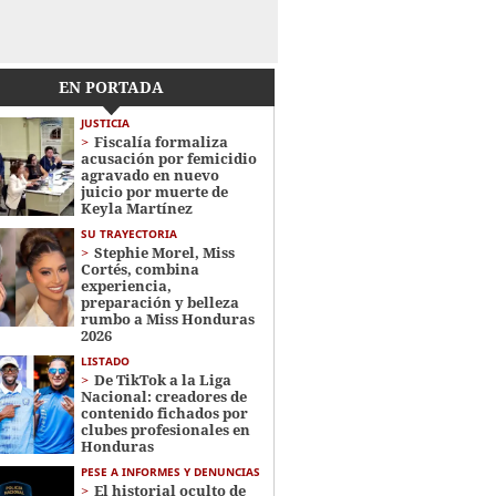
EN PORTADA
JUSTICIA
Fiscalía formaliza
acusación por femicidio
agravado en nuevo
juicio por muerte de
Keyla Martínez
SU TRAYECTORIA
Stephie Morel, Miss
Cortés, combina
experiencia,
preparación y belleza
rumbo a Miss Honduras
2026
LISTADO
De TikTok a la Liga
Nacional: creadores de
contenido fichados por
clubes profesionales en
Honduras
PESE A INFORMES Y DENUNCIAS
El historial oculto de