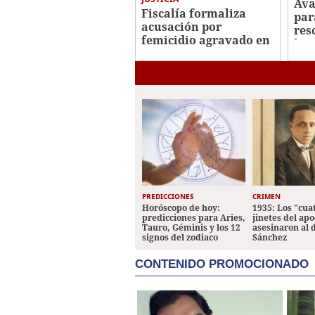
Ava
Fiscalía formaliza
par
acusación por
res
femicidio agravado en
las
nuevo juicio por
se
muerte de Keyla
Martínez
PREDICCIONES
CRIMEN
Horóscopo de hoy:
1935: Los "cua
predicciones para Aries,
jinetes del apo
Tauro, Géminis y los 12
asesinaron al 
signos del zodiaco
Sánchez
CONTENIDO PROMOCIONADO