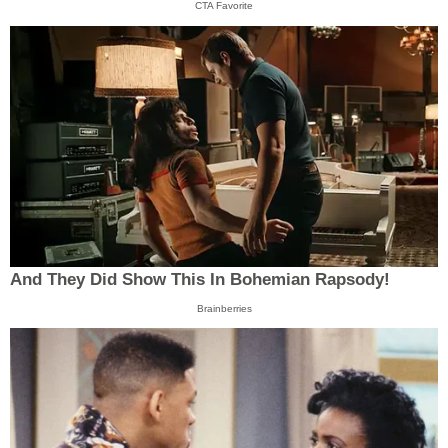
CTA Favorite
And They Did Show This In Bohemian Rapsody!
Brainberries