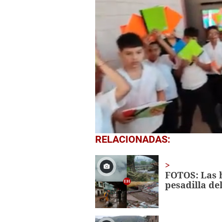
0
RELACIONADAS:
seconds
of
1
minute,
FOTOS: Las h
56
pesadilla de
seconds
Volume
0%