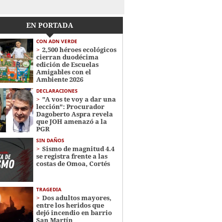
EN PORTADA
CON ADN VERDE
2,500 héroes ecológicos
cierran duodécima
edición de Escuelas
Amigables con el
Ambiente 2026
DECLARACIONES
"A vos te voy a dar una
lección": Procurador
Dagoberto Aspra revela
que JOH amenazó a la
PGR
SIN DAÑOS
Sismo de magnitud 4.4
se registra frente a las
costas de Omoa, Cortés
TRAGEDIA
Dos adultos mayores,
entre los heridos que
dejó incendio en barrio
San Martín