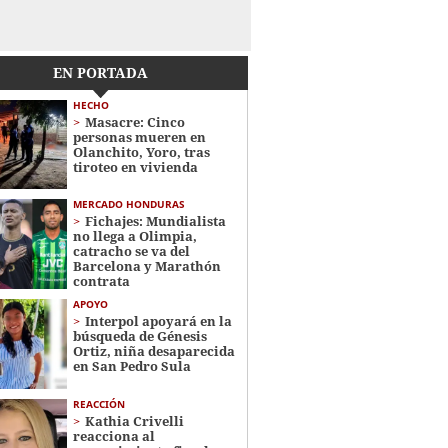
EN PORTADA
HECHO
Masacre: Cinco
personas mueren en
Olanchito, Yoro, tras
tiroteo en vivienda
MERCADO HONDURAS
Fichajes: Mundialista
no llega a Olimpia,
catracho se va del
Barcelona y Marathón
contrata
APOYO
Interpol apoyará en la
búsqueda de Génesis
Ortiz, niña desaparecida
en San Pedro Sula
REACCIÓN
Kathia Crivelli
reacciona al