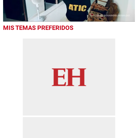
0
MIS TEMAS PREFERIDOS
of
3
minutes,
42
seconds