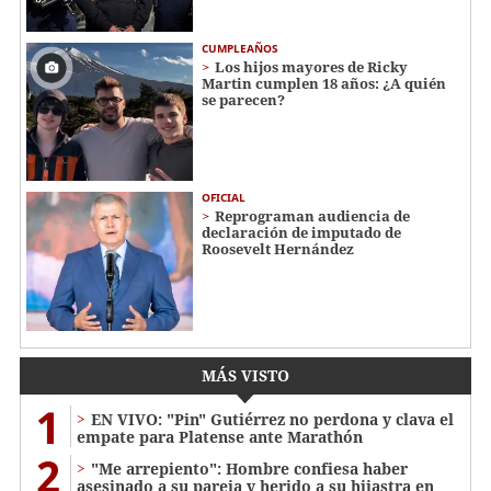
CUMPLEAÑOS
Los hijos mayores de Ricky
Martin cumplen 18 años: ¿A quién
se parecen?
OFICIAL
Reprograman audiencia de
declaración de imputado de
Roosevelt Hernández
MÁS VISTO
1
EN VIVO: "Pin" Gutiérrez no perdona y clava el
empate para Platense ante Marathón
2
"Me arrepiento": Hombre confiesa haber
asesinado a su pareja y herido a su hijastra en