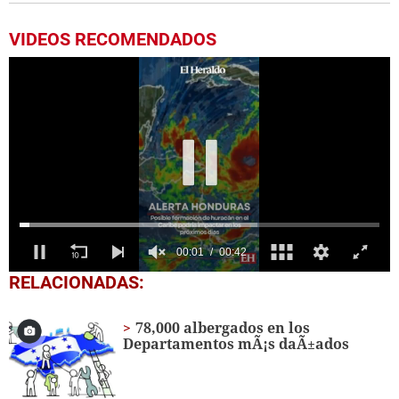
VIDEOS RECOMENDADOS
0
RELACIONADAS:
seconds
of
42
78,000 albergados en los
seconds
Departamentos mÃ¡s daÃ±ados