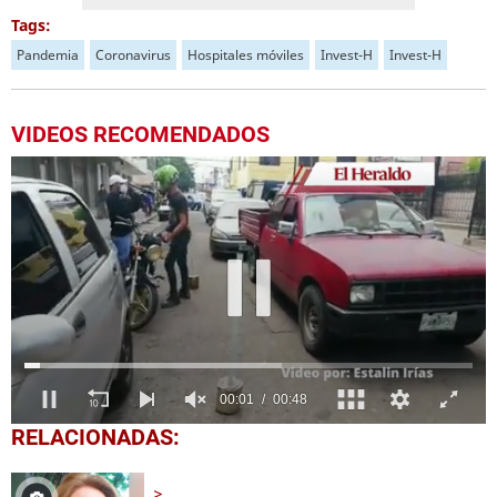
Tags:
Pandemia
Coronavirus
Hospitales móviles
Invest-H
Invest-H
VIDEOS RECOMENDADOS
0
RELACIONADAS:
seconds
of
49