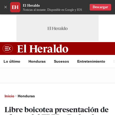
El Heraldo
×
Descargar
Noticias al instante. Disponible en Google y IOS
Lo último
Honduras
Sucesos
Entretenimiento
Inicio
·
Honduras
Libre boicotea presentación de