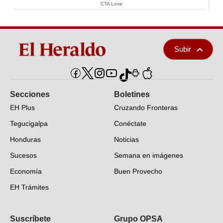
CTA Love
Subir
Secciones
Boletines
EH Plus
Cruzando Fronteras
Tegucigalpa
Conéctate
Honduras
Noticias
Sucesos
Semana en imágenes
Economía
Buen Provecho
EH Trámites
Opinión
Suscríbete
Grupo OPSA
EH Verifica