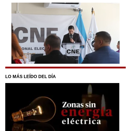
0
seconds
of
LO MÁS LEÍDO DEL DÍA
40
seconds