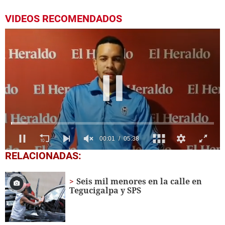
VIDEOS RECOMENDADOS
0
RELACIONADAS:
seconds
of
5
Seis mil menores en la calle en
minutes,
Tegucigalpa y SPS
38
seconds