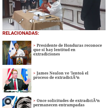
0
RELACIONADAS:
seconds
of
0
Presidente de Honduras reconoce
seconds
que sí hay lentitud en
extradiciones
James Nealon ve 'lentoâ el
proceso de extradiciÃ³n
Once solicitudes de extradiciÃ³n
permanecen entrampadas