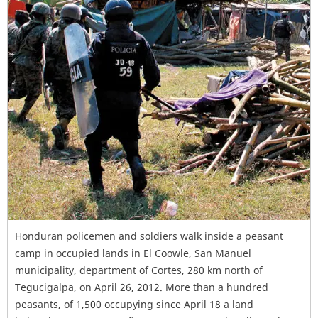
Honduran policemen and soldiers walk inside a peasant
camp in occupied lands in El Coowle, San Manuel
municipality, department of Cortes, 280 km north of
Tegucigalpa, on April 26, 2012. More than a hundred
peasants, of 1,500 occupying since April 18 a land