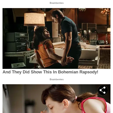
Brainberries
And They Did Show This In Bohemian Rapsody!
Brainberries