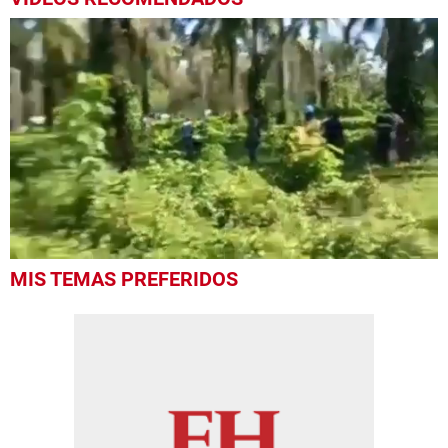
0
MIS TEMAS PREFERIDOS
seconds
of
59
seconds