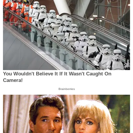
You Wouldn't Believe It If It Wasn't Caught On
Camera!
Brainberries