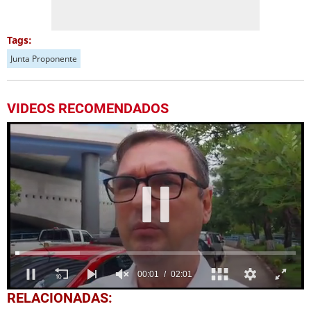
Tags:
Junta Proponente
VIDEOS RECOMENDADOS
0
RELACIONADAS:
seconds