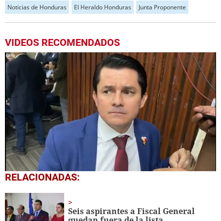
Noticias de Honduras
El Heraldo Honduras
Junta Proponente
VIDEOS RECOMENDADOS
0
RELACIONADAS:
seconds
of
1
minute,
Seis aspirantes a Fiscal General
7
quedan fuera de la lista