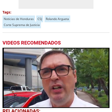
Tags:
Noticias de Honduras
CSJ
Rolando Argueta
Corte Suprema de Justicia
VIDEOS RECOMENDADOS
0
RELACIONADAS: