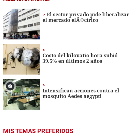
seconds
of
2
El sector privado pide liberalizar
minutes,
el mercado elÃ©ctrico
1
second
Costo del kilovatio hora subió
39.5% en últimos 2 años
Intensifican acciones contra el
mosquito Aedes aegypti
MIS TEMAS PREFERIDOS