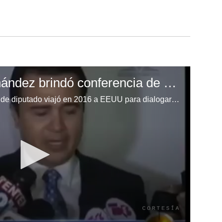
El día que Tony Hernández brindó conferencia de prensa
Tony Hernández en su condición de diputado viajó en 2016 a EEUU para dialogar con autoridades y así aclarar denuncias que lo vinculaban con actos ilícitos, entre ellos el narcotráfico.