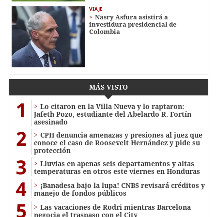
VIAJE
Nasry Asfura asistirá a
investidura presidencial de
Colombia
MÁS VISTO
1
Lo citaron en la Villa Nueva y lo raptaron:
Jafeth Pozo, estudiante del Abelardo R. Fortín
asesinado
2
CPH denuncia amenazas y presiones al juez que
conoce el caso de Roosevelt Hernández y pide su
protección
3
Lluvias en apenas seis departamentos y altas
temperaturas en otros este viernes en Honduras
4
¡Banadesa bajo la lupa! CNBS revisará créditos y
manejo de fondos públicos
5
Las vacaciones de Rodri mientras Barcelona
negocia el traspaso con el City