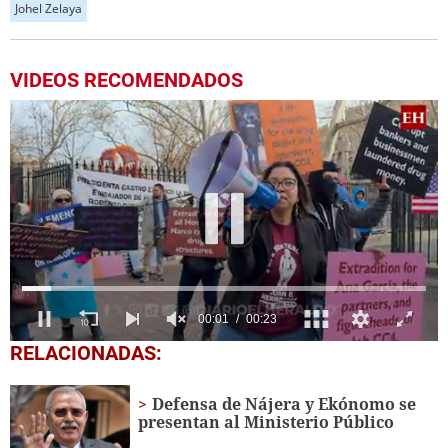
Johel Zelaya
VIDEOS RECOMENDADOS
0
RELACIONADAS:
seconds
of
23
Defensa de Nájera y Ekónomo se
seconds
presentan al Ministerio Público