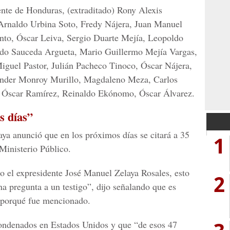
nte de Honduras, (extraditado) Rony Alexis
Arnaldo Urbina Soto, Fredy Nájera, Juan Manuel
into, Óscar Leiva, Sergio Duarte Mejía, Leopoldo
ndo Sauceda Argueta, Mario Guillermo Mejía Vargas,
iguel Pastor, Julián Pacheco Tinoco, Óscar Nájera,
ander Monroy Murillo, Magdaleno Meza, Carlos
a, Óscar Ramírez, Reinaldo Ekónomo, Óscar Álvarez.
s días”
aya anunció que en los próximos días se citará a 35
1
Ministerio Público.
do el expresidente José Manuel Zelaya Rosales, esto
2
a pregunta a un testigo”, dijo señalando que es
l porqué fue mencionado.
ondenados en Estados Unidos y que “de esos 47