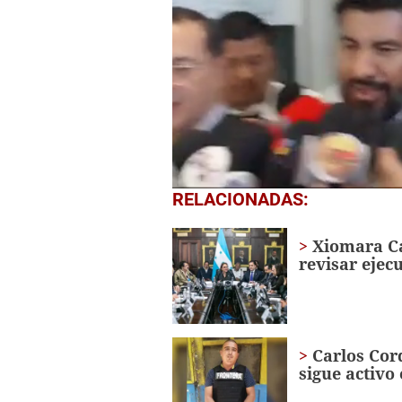
0
RELACIONADAS:
seconds
of
2
Xiomara Ca
minutes,
revisar ejec
0
Volume
0%
Carlos Cor
sigue activo