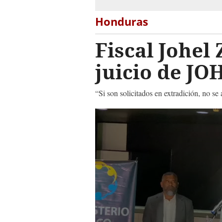
Honduras
Fiscal Johel
juicio de JO
“Si son solicitados en extradición, no se
0
seconds
of
1
minute,
1
second
Volume
90%