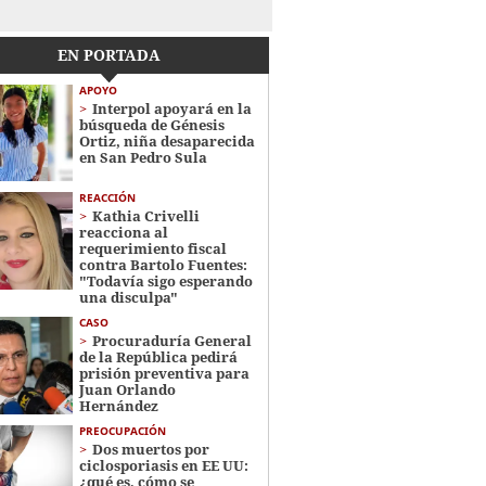
EN PORTADA
APOYO
Interpol apoyará en la
búsqueda de Génesis
Ortiz, niña desaparecida
en San Pedro Sula
REACCIÓN
Kathia Crivelli
reacciona al
requerimiento fiscal
contra Bartolo Fuentes:
"Todavía sigo esperando
una disculpa"
CASO
Procuraduría General
de la República pedirá
prisión preventiva para
Juan Orlando
Hernández
PREOCUPACIÓN
Dos muertos por
ciclosporiasis en EE UU:
¿qué es, cómo se