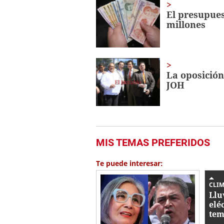
El presupues
millones
La oposición
JOH
MIS TEMAS PREFERIDOS
Te puede interesar:
CLI
Llu
eléc
tem
pre