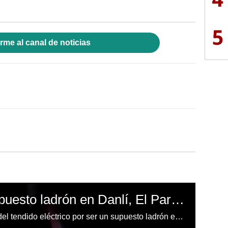
5
rme al canal de noticias
Atan a un poste a supuesto ladrón en Danlí, El Paraíso
Un hombre fue atado a un poste del tendido eléctrico por ser un supuesto ladrón el la localidad de Bella Vista, Danlí, en el departamento de El Paraíso.