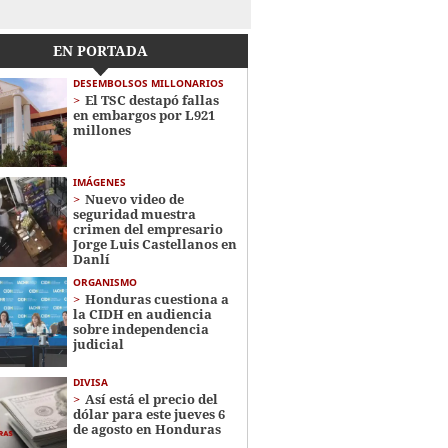
EN PORTADA
DESEMBOLSOS MILLONARIOS
El TSC destapó fallas
en embargos por L921
millones
IMÁGENES
Nuevo video de
seguridad muestra
crimen del empresario
Jorge Luis Castellanos en
Danlí
ORGANISMO
Honduras cuestiona a
la CIDH en audiencia
sobre independencia
judicial
DIVISA
Así está el precio del
dólar para este jueves 6
de agosto en Honduras