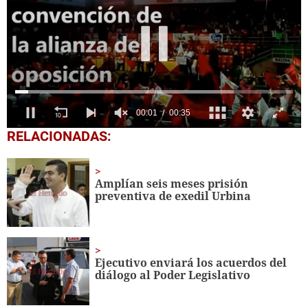
0
RELACIONADAS:
seconds
of
35
seconds
Amplían seis meses prisión
preventiva de exedil Urbina
Ejecutivo enviará los acuerdos del
diálogo al Poder Legislativo