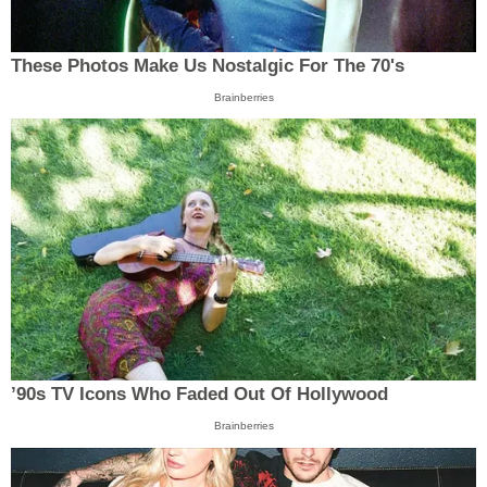
These Photos Make Us Nostalgic For The 70's
Brainberries
’90s TV Icons Who Faded Out Of Hollywood
Brainberries