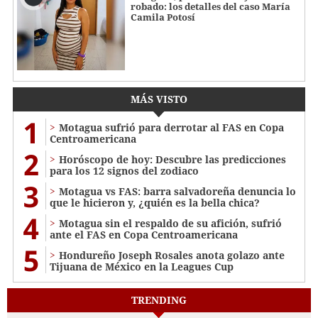
robado: los detalles del caso María
Camila Potosí
MÁS VISTO
1
Motagua sufrió para derrotar al FAS en Copa
Centroamericana
2
Horóscopo de hoy: Descubre las predicciones
para los 12 signos del zodiaco
3
Motagua vs FAS: barra salvadoreña denuncia lo
que le hicieron y, ¿quién es la bella chica?
4
Motagua sin el respaldo de su afición, sufrió
ante el FAS en Copa Centroamericana
5
Hondureño Joseph Rosales anota golazo ante
Tijuana de México en la Leagues Cup
TRENDING