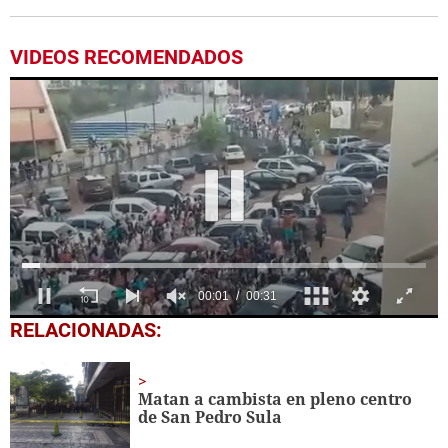
VIDEOS RECOMENDADOS
0
RELACIONADAS:
seconds
of
31
seconds
Matan a cambista en pleno centro
de San Pedro Sula