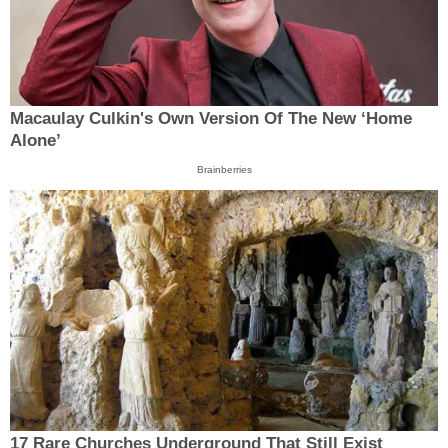
Macaulay Culkin's Own Version Of The New ‘Home
Alone’
Brainberries
17 Rare Churches Underground That Still Exist