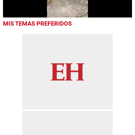
0
MIS TEMAS PREFERIDOS
seconds
of
14
seconds