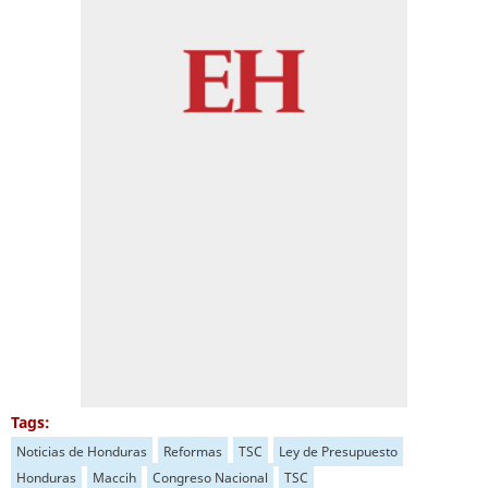
Tags:
Noticias de Honduras
Reformas
TSC
Ley de Presupuesto
Honduras
Maccih
Congreso Nacional
TSC