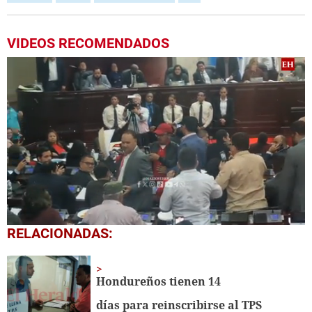
VIDEOS RECOMENDADOS
0
RELACIONADAS:
seconds
of
2
minutes,
Hondureños tienen 14
28
seconds
días para reinscribirse al TPS