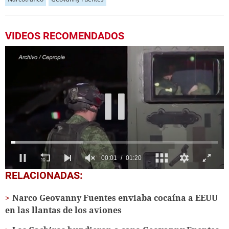
VIDEOS RECOMENDADOS
0
RELACIONADAS:
of
1
Narco Geovanny Fuentes enviaba cocaína a EEUU
minute,
20
en las llantas de los aviones
seconds