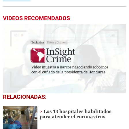
VIDEOS RECOMENDADOS
0
RELACIONADAS:
seconds
of
1
Los 13 hospitales habilitados
minute,
para atender el coronavirus
49
seconds