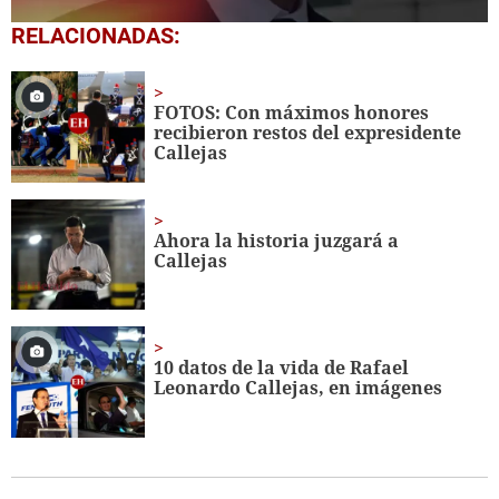
0
RELACIONADAS:
of
1
minute,
23
FOTOS: Con máximos honores
seconds
recibieron restos del expresidente
Callejas
Ahora la historia juzgará a
Callejas
10 datos de la vida de Rafael
Leonardo Callejas, en imágenes