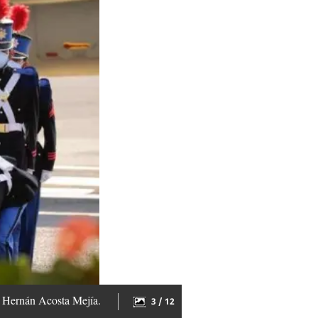
ea Hernán Acosta Mejía.
3 / 12