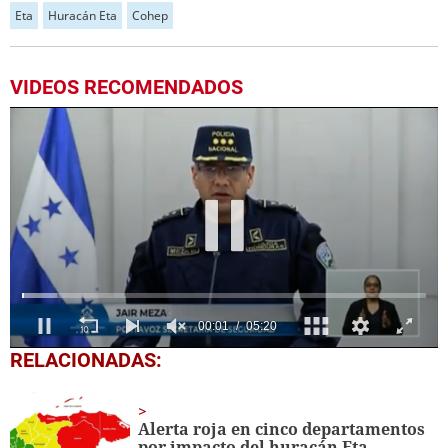
Eta
Huracán Eta
Cohep
VIDEOS RECOMENDADOS
0
RELACIONADAS:
seconds
of
5
minutes,
Alerta roja en cinco departamentos
20
por impacto del huracán Eta