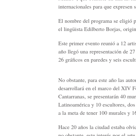
internacionales para que expresen su
El nombre del programa se eligió p
el lingüista Edilberto Borjas, origi
Este primer evento reunió a 12 arti
año llegó una representación de 27 
26 gráficos en paredes y seis escult
No obstante, para este año las aut
desarrollará en el marco del
XIV Fe
Cantarranas
, se presentarán 40 mur
Latinoamérica
y 10 escultores, dos 
a la meta de tener 100 murales y 16
Hace 20 años la ciudad estaba olvid
no obstante, este interés por el art