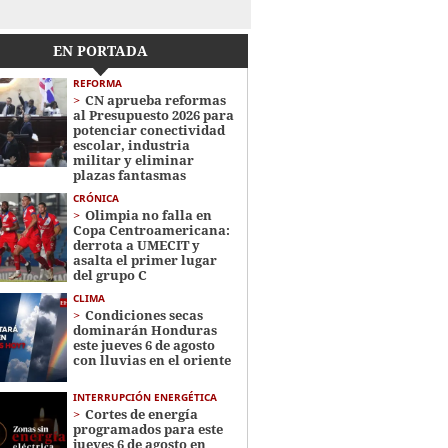
EN PORTADA
REFORMA
CN aprueba reformas
al Presupuesto 2026 para
potenciar conectividad
escolar, industria
militar y eliminar
plazas fantasmas
CRÓNICA
Olimpia no falla en
Copa Centroamericana:
derrota a UMECIT y
asalta el primer lugar
del grupo C
CLIMA
Condiciones secas
dominarán Honduras
este jueves 6 de agosto
con lluvias en el oriente
INTERRUPCIÓN ENERGÉTICA
Cortes de energía
programados para este
jueves 6 de agosto en