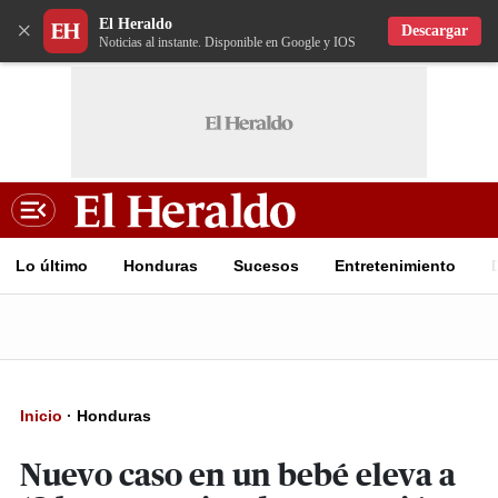
El Heraldo
×
Descargar
Noticias al instante. Disponible en Google y IOS
Lo último
Honduras
Sucesos
Entretenimiento
Inicio
·
Honduras
Nuevo caso en un bebé eleva a