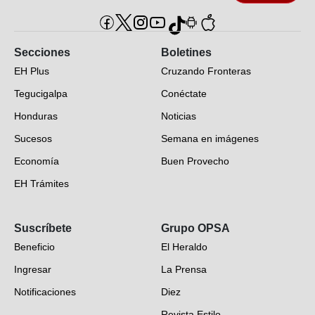
Secciones
Boletines
EH Plus
Cruzando Fronteras
Tegucigalpa
Conéctate
Honduras
Noticias
Sucesos
Semana en imágenes
Economía
Buen Provecho
EH Trámites
Opinión
Suscríbete
Grupo OPSA
EH Verifica
Beneficio
El Heraldo
Fotogalerías
Ingresar
La Prensa
Deportes
Notificaciones
Diez
Videos
Revista Estilo