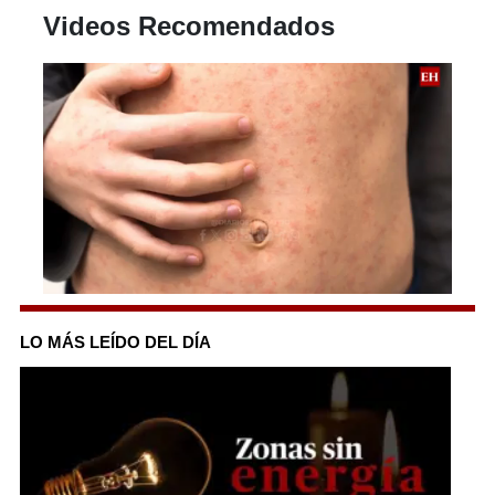
Videos Recomendados
0
seconds
of
LO MÁS LEÍDO DEL DÍA
1
minute,
35
seconds