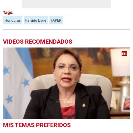
Tags:
Honduras
Partido Libre
FAPER
VIDEOS RECOMENDADOS
0
MIS TEMAS PREFERIDOS
seconds
of