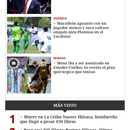
CRÓNICA
Marathón aguantó con un
jugador menos y saca valioso
empate ante Platense en el
Excélsior
PENOSO
Messi iba a ser asesinado en
Estados Unidos: Se revela el plan
quirúrgico que tenían
MÁS VISTO
1
Muere en La Ceiba Nasser Hilsaca, hondureño
que llegó a pesar 630 libras
Pesa casi 300 libras: Basima Hilsaca, última