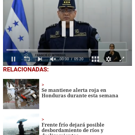
0
RELACIONADAS:
seconds
of
5
minutes,
Se mantiene alerta roja en
20
Honduras durante esta semana
seconds
Frente frío dejará posible
desbordamiento de ríos y