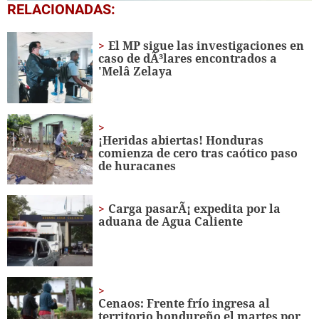
0
RELACIONADAS:
seconds
of
1
El MP sigue las investigaciones en
minute,
caso de dÃ³lares encontrados a
7
'Melâ Zelaya
seconds
¡Heridas abiertas! Honduras
comienza de cero tras caótico paso
de huracanes
Carga pasarÃ¡ expedita por la
aduana de Agua Caliente
Cenaos: Frente frío ingresa al
territorio hondureño el martes por