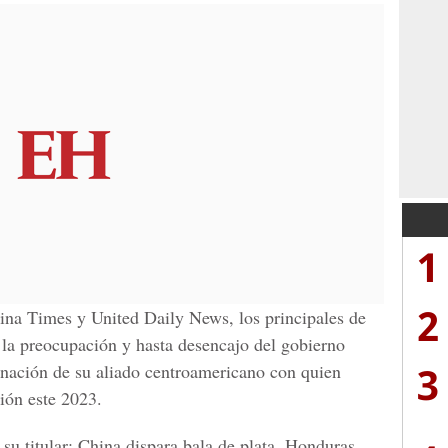
1
2
na Times y United Daily News, los principales de
la preocupación y hasta desencajo del gobierno
3
inación de su aliado centroamericano con quien
ión este 2023.
su titular: China dispara bala de plata, Honduras