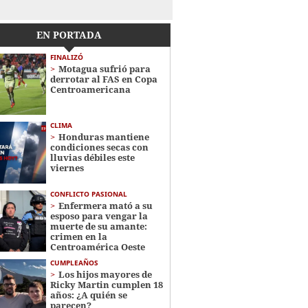
EN PORTADA
FINALIZÓ
Motagua sufrió para
derrotar al FAS en Copa
Centroamericana
CLIMA
Honduras mantiene
condiciones secas con
lluvias débiles este
viernes
CONFLICTO PASIONAL
Enfermera mató a su
esposo para vengar la
muerte de su amante:
crimen en la
Centroamérica Oeste
CUMPLEAÑOS
Los hijos mayores de
Ricky Martin cumplen 18
años: ¿A quién se
parecen?