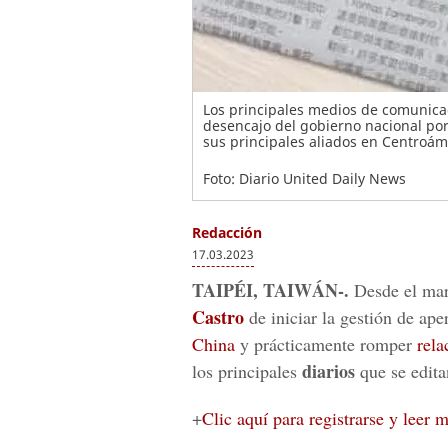
Los principales medios de comunica
desencajo del gobierno nacional po
sus principales aliados en Centroám
Foto: Diario United Daily News
Redacción
17.03.2023
TAIPÉI, TAIWÁN-.
Desde el mar
Castro
de iniciar la gestión de ape
China
y prácticamente romper
rel
diarios
los principales
que se editan
+
Clic aquí para registrarse y leer