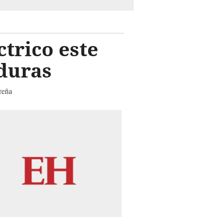
trico este
nduras
ureña