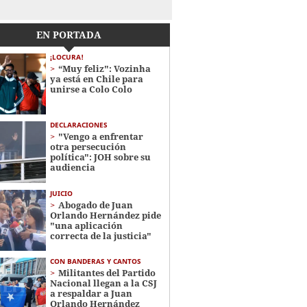
EN PORTADA
¡LOCURA!
“Muy feliz": Vozinha
ya está en Chile para
unirse a Colo Colo
DECLARACIONES
"Vengo a enfrentar
otra persecución
política": JOH sobre su
audiencia
JUICIO
Abogado de Juan
Orlando Hernández pide
"una aplicación
correcta de la justicia"
CON BANDERAS Y CANTOS
Militantes del Partido
Nacional llegan a la CSJ
a respaldar a Juan
Orlando Hernández