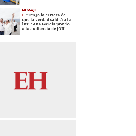
MENSAJE
"Tengo la certeza de
que la verdad saldrá a la
luz": Ana García previo
a la audiencia de JOH