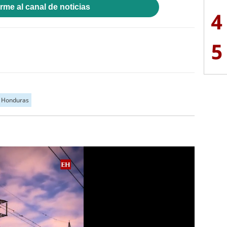
rme al canal de noticias
4
5
Honduras