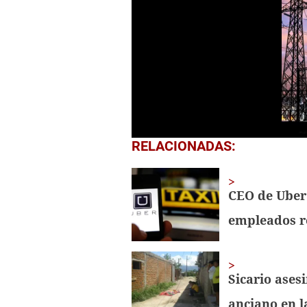
0
RELACIONADAS:
seconds
of
1
minute,
CEO de Uber 
18
seconds
Volume
empleados r
0%
Sicario ases
anciano en l